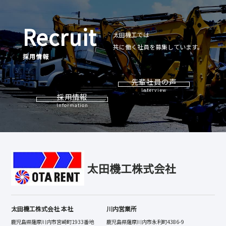
R
e
c
r
u
i
t
太
田
機
工
で
は
共
に
働
く
社
員
を
募
集
し
て
い
ま
す
。
採
用
情
報
先輩社員の声
Interview
採用情報
Information
太田機工株式会社
太田機工株式会社 本社
川内営業所
鹿児島県薩摩川内市宮崎町1933番地
鹿児島県薩摩川内市永利町4386-9